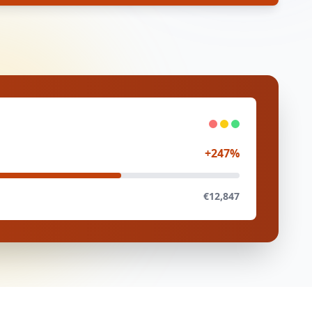
+247%
€12,847